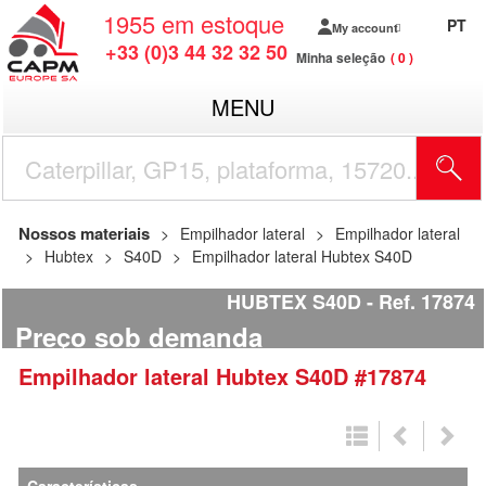
1955
em estoque
PT
My account
+33 (0)3 44 32 32 50
Minha seleção
0
MENU
Nossos materiais
Empilhador lateral
Empilhador lateral
Hubtex
S40D
Empilhador lateral Hubtex S40D
HUBTEX S40D
Ref.
17874
Preço sob demanda
Empilhador lateral
Hubtex
S40D
#17874