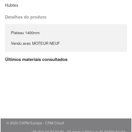
Hubtex
Detalhes do produto
Plateau 1400mm
Vendu avec MOTEUR NEUF
Últimos materiais consultados
© 2020 CAPM Europe
CRM Cloud
+33 (0)3 44 32 32 50 - 43 avenue Félix Louât, 60300 Senlis