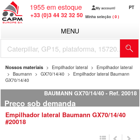
1955
em estoque
PT
My account
+33 (0)3 44 32 32 50
Minha seleção
0
MENU
Nossos materiais
Empilhador lateral
Empilhador lateral
Baumann
GX70/14/40
Empilhador lateral Baumann
GX70/14/40
BAUMANN GX70/14/40
Ref.
20018
Preço sob demanda
Empilhador lateral
Baumann
GX70/14/40
#20018