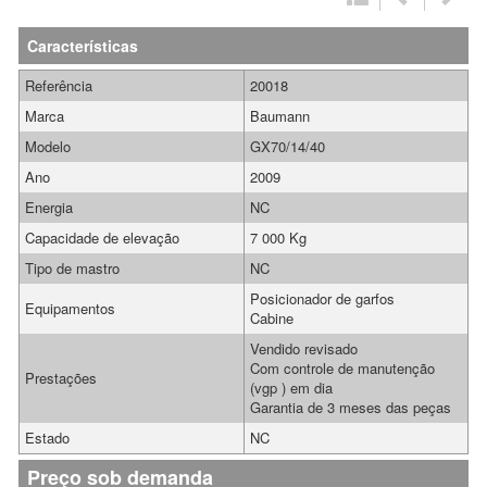
Características
Referência
20018
Marca
Baumann
Modelo
GX70/14/40
Ano
2009
Energia
NC
Capacidade de elevação
7 000 Kg
Tipo de mastro
NC
Posicionador de garfos
Equipamentos
Cabine
Vendido revisado
Com controle de manutenção
Prestações
(vgp ) em dia
Garantia de 3 meses das peças
Estado
NC
Preço sob demanda