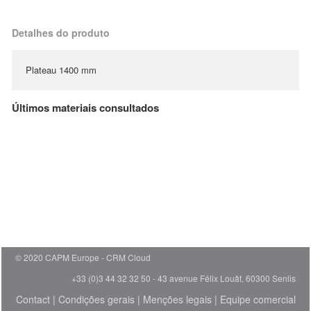
Detalhes do produto
Plateau 1400 mm
Últimos materiais consultados
© 2020 CAPM Europe
CRM Cloud
+33 (0)3 44 32 32 50 - 43 avenue Félix Louât, 60300 Senlis
Contact
|
Condições gerais
|
Menções legais
|
Equipe comercial