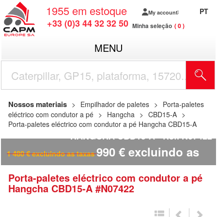
1955
em estoque
PT
My account
+33 (0)3 44 32 32 50
Minha seleção
0
MENU
Nossos materiais
Empilhador de paletes
Porta-paletes
eléctrico com condutor a pé
Hangcha
CBD15-A
Porta-paletes eléctrico com condutor a pé Hangcha CBD15-A
HANGCHA CBD15-A
Ref.
N07422
990
€
excluindo as
1 480
€
excluindo as taxas
taxas
Porta-paletes eléctrico com condutor a pé
Hangcha
CBD15-A
#N07422