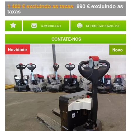
1 480
€
excluindo as taxas
990
€
excluindo as
taxas
COMPARTILHAR
IMPRIMIR EM FORMATO PDF
CONTATE-NOS
Novidade
Novo