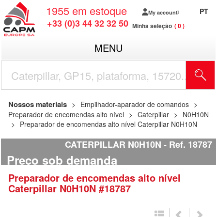
1955
em estoque
PT
My account
+33 (0)3 44 32 32 50
Minha seleção
0
MENU
Nossos materiais
Empilhador-aparador de comandos
Preparador de encomendas alto nível
Caterpillar
N0H10N
Preparador de encomendas alto nível Caterpillar N0H10N
CATERPILLAR N0H10N
Ref.
18787
Preço sob demanda
Preparador de encomendas alto nível
Caterpillar
N0H10N
#18787