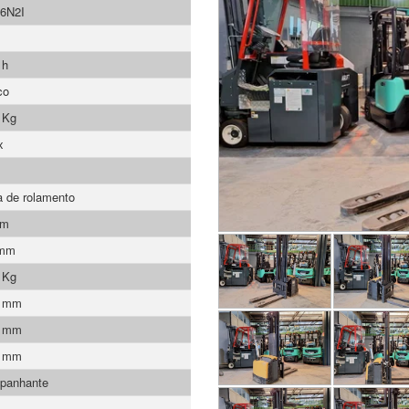
6N2I
 h
co
 Kg
x
 de rolamento
mm
 mm
 Kg
0 mm
0 mm
0 mm
panhante