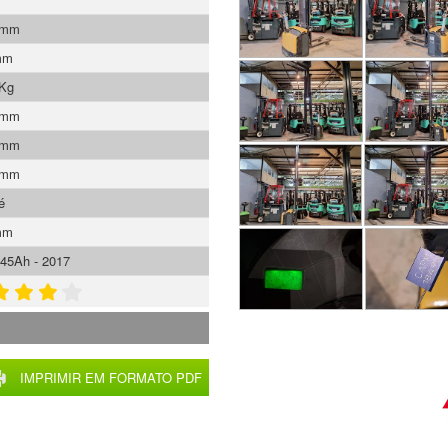
 mm
mm
 Kg
 mm
 mm
 mm
é
mm
45Ah - 2017
IMPRIMIR EM FORMATO PDF