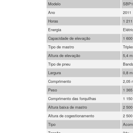
Modelo
SBP1
Ano
2011
Horas
1 211
Energia
Elétri
Capacidade de elevação
1 600
Tipo de mastro
Triple
Altura de elevação
5,4 m
Tipo de pneu
Banda
Largura
0,8 
Comprimento
2,05
Peso
1 365
Comprimento das forquilhas
1 15
Altura baixa de mastro
2 50
Altura de cogestionamento
2 50
Tipo
Acom
Tensão
24v