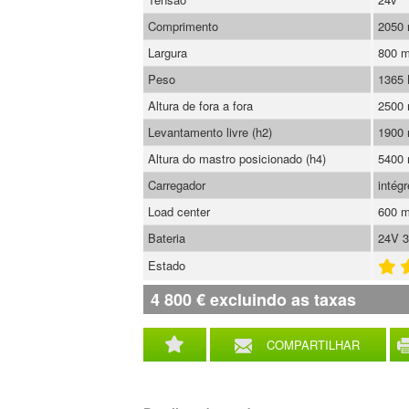
Comprimento
2050
Largura
800 
Peso
1365
Altura de fora a fora
2500
Levantamento livre (h2)
1900
Altura do mastro posicionado (h4)
5400
Carregador
intégr
Load center
600 
Bateria
24V 3
Estado
4 800
€
excluindo as taxas
COMPARTILHAR