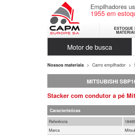
Empilhadores u
1955
em estoq
ESTOQUE 
MATERIA
Motor de busca
Nossos materiais
Carro empilhador
MITSUBISHI SBP1
Stacker com condutor a pé
Mi
Características
Referência
1849
Marca
Mitsu