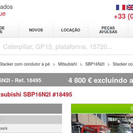
sados
ue
+33 (
DE
PEÇAS
NOVOS
LOCAÇÃO
IS
AVULSAS
Stacker com condutor a pé
Mitsubishi
SBP16N2I
Stacker c
4 800
€
excluindo a
6N2I
Ref.
18495
tsubishi
SBP16N2I
#18495
5
bishi