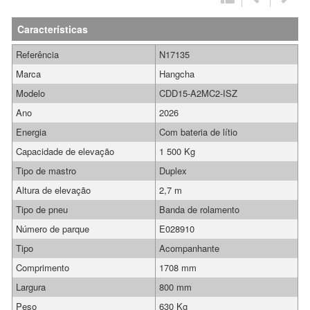
Características
Referência
N17135
Marca
Hangcha
Modelo
CDD15-A2MC2-ISZ
Ano
2026
Energia
Com bateria de lítio
Capacidade de elevação
1 500 Kg
Tipo de mastro
Duplex
Altura de elevação
2,7 m
Tipo de pneu
Banda de rolamento
Número de parque
E028910
Tipo
Acompanhante
Comprimento
1708 mm
Largura
800 mm
Peso
630 Kg