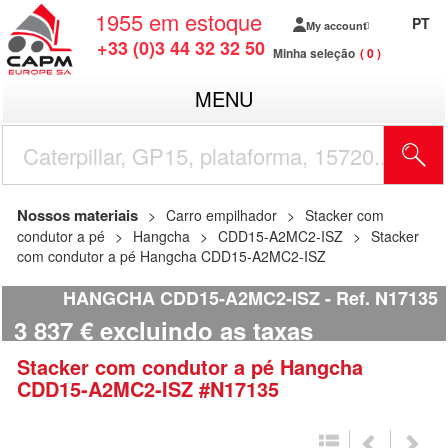
1955
em estoque
PT
My account
+33 (0)3 44 32 32 50
Minha seleção
0
MENU
Nossos materiais
Carro empilhador
Stacker com
condutor a pé
Hangcha
CDD15-A2MC2-ISZ
Stacker
com condutor a pé Hangcha CDD15-A2MC2-ISZ
HANGCHA CDD15-A2MC2-ISZ
Ref.
N17135
3 837
€
excluindo as taxas
Stacker com condutor a pé
Hangcha
CDD15-A2MC2-ISZ
#N17135