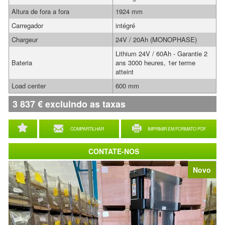
Altura de fora a fora
1924 mm
Carregador
intégré
Chargeur
24V / 20Ah (MONOPHASE)
Lithium 24V / 60Ah - Garantie 2
Bateria
ans 3000 heures, 1er terme
atteint
Load center
600 mm
3 837
€
excluindo as taxas
COMPARTILHAR
IMPRIMIR EM FORMATO PDF
CONTATE-NOS
Novo