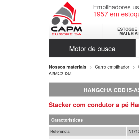
Empilhadores u
1957
em estoq
ESTOQUE 
MATERIA
Motor de busca
Nossos materiais
Carro empilhador
A2MC2-ISZ
HANGCHA CDD15-A2
Stacker com condutor a pé
Ha
Características
Referência
N171