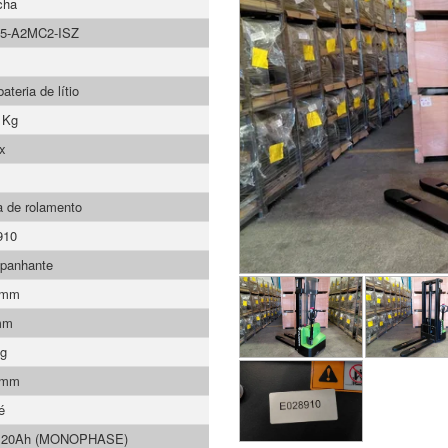
cha
5-A2MC2-ISZ
teria de lítio
 Kg
x
 de rolamento
910
panhante
 mm
mm
Kg
 mm
é
/ 20Ah (MONOPHASE)