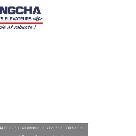
44 32 32 50 - 43 avenue Félix Louât, 60300 Senlis