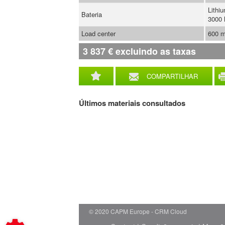
Lithi
Bateria
3000 
Load center
600 
3 837
€
excluindo as taxas
COMPARTILHAR
Últimos materiais consultados
© 2020 CAPM Europe
CRM Cloud