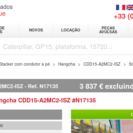
sados
ue
+33 (
DE
PEÇAS
NOVOS
LOCAÇÃO
IS
AVULSAS
Stacker com condutor a pé
Hangcha
CDD15-A2MC2-ISZ
S
3 837
€
excluin
MC2-ISZ
Ref.
N17135
ngcha
CDD15-A2MC2-ISZ
#N17135
35