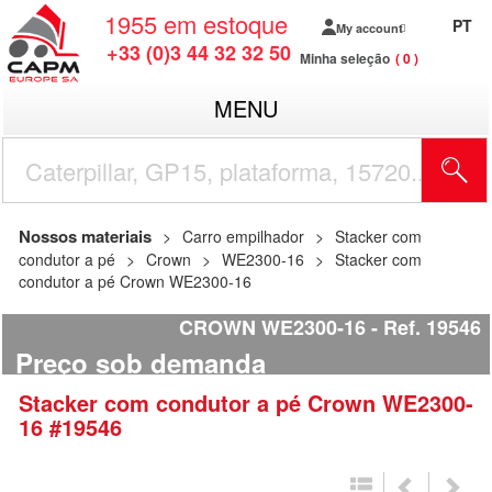
1955
em estoque
PT
My account
+33 (0)3 44 32 32 50
Minha seleção
0
MENU
Nossos materiais
Carro empilhador
Stacker com
condutor a pé
Crown
WE2300-16
Stacker com
condutor a pé Crown WE2300-16
CROWN WE2300-16
Ref.
19546
Preço sob demanda
Stacker com condutor a pé
Crown
WE2300-
16
#19546