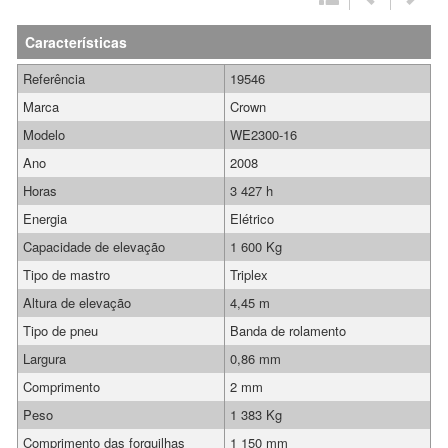
Características
Referência
19546
Marca
Crown
Modelo
WE2300-16
Ano
2008
Horas
3 427 h
Energia
Elétrico
Capacidade de elevação
1 600 Kg
Tipo de mastro
Triplex
Altura de elevação
4,45 m
Tipo de pneu
Banda de rolamento
Largura
0,86 mm
Comprimento
2 mm
Peso
1 383 Kg
Comprimento das forquilhas
1 150 mm