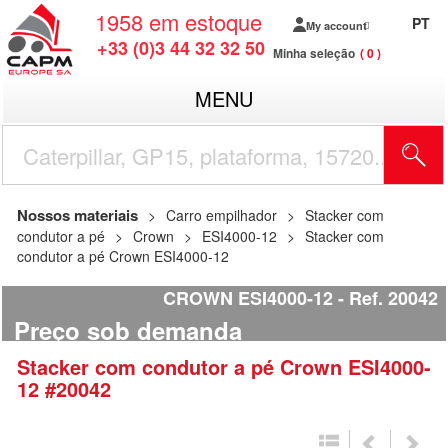
1958
em estoque
PT
My account
+33 (0)3 44 32 32 50
Minha seleção
0
MENU
Nossos materiais
Carro empilhador
Stacker com
condutor a pé
Crown
ESI4000-12
Stacker com
condutor a pé Crown ESI4000-12
CROWN ESI4000-12
Ref.
20042
Preço sob demanda
Stacker com condutor a pé
Crown
ESI4000-
12
#20042