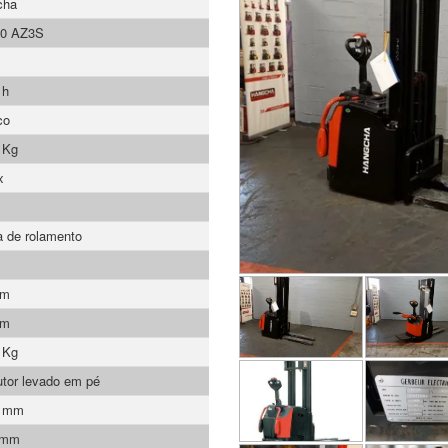
cha
0 AZ3S
 h
co
 Kg
x
 de rolamento
mm
mm
 Kg
tor levado em pé
9 mm
 mm