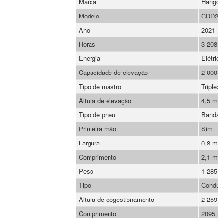
Marca
Hang
Modelo
CDD2
Ano
2021
Horas
3 208
Energia
Elétri
Capacidade de elevação
2 000
Tipo de mastro
Triple
Altura de elevação
4,5 m
Tipo de pneu
Banda
Primeira mão
Sim
Largura
0,8 
Comprimento
2,1 
Peso
1 285
Tipo
Condu
Altura de cogestionamento
2 25
Comprimento
2095