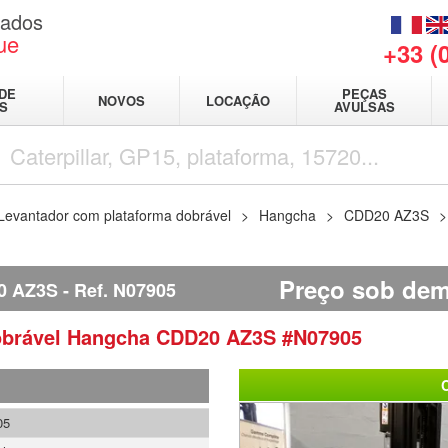
sados
ue
+33 (
DE
PEÇAS
NOVOS
LOCAÇÃO
IS
AVULSAS
Levantador com plataforma dobrável
Hangcha
CDD20 AZ3S
Preço sob de
0 AZ3S
Ref.
N07905
obrável
Hangcha
CDD20 AZ3S
#N07905
05