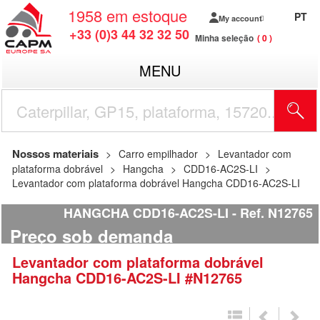
1958
em estoque
PT
My account
+33 (0)3 44 32 32 50
Minha seleção
0
MENU
Nossos materiais
Carro empilhador
Levantador com
plataforma dobrável
Hangcha
CDD16-AC2S-LI
Levantador com plataforma dobrável Hangcha CDD16-AC2S-LI
HANGCHA CDD16-AC2S-LI
Ref.
N12765
Preço sob demanda
Levantador com plataforma dobrável
Hangcha
CDD16-AC2S-LI
#N12765