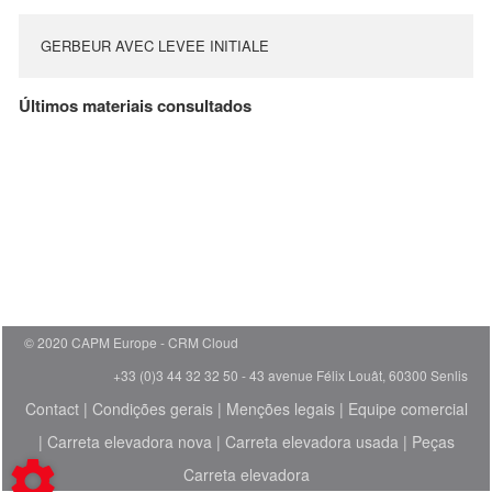
GERBEUR AVEC LEVEE INITIALE
Últimos materiais consultados
© 2020 CAPM Europe
CRM Cloud
+33 (0)3 44 32 32 50 - 43 avenue Félix Louât, 60300 Senlis
Contact
|
Condições gerais
|
Menções legais
|
Equipe comercial
|
Carreta elevadora nova
|
Carreta elevadora usada
|
Peças
Carreta elevadora