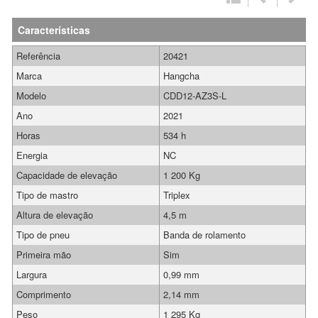
Características
Referência
20421
Marca
Hangcha
Modelo
CDD12-AZ3S-L
Ano
2021
Horas
534 h
Energia
NC
Capacidade de elevação
1 200 Kg
Tipo de mastro
Triplex
Altura de elevação
4,5 m
Tipo de pneu
Banda de rolamento
Primeira mão
Sim
Largura
0,99 mm
Comprimento
2,14 mm
Peso
1 295 Kg