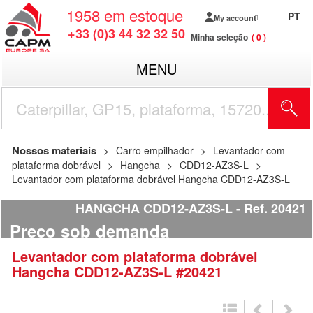
1958
em estoque
PT
My account
+33 (0)3 44 32 32 50
Minha seleção
0
MENU
Nossos materiais
Carro empilhador
Levantador com
plataforma dobrável
Hangcha
CDD12-AZ3S-L
Levantador com plataforma dobrável Hangcha CDD12-AZ3S-L
HANGCHA CDD12-AZ3S-L
Ref.
20421
Preço sob demanda
Levantador com plataforma dobrável
Hangcha
CDD12-AZ3S-L
#20421