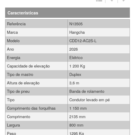
Características
Referência
N13505
Marca
Hangcha
Modelo
CDD12-AC2S-L
Ano
2026
Energia
Elétrico
Capacidade de elevação
1 200 Kg
Tipo de mastro
Duplex
Altura de elevação
3,6 m
Tipo de pneu
Banda de rolamento
Tipo
Condutor levado em pé
Comprimento das forquilhas
1 150 mm
Comprimento
2135 mm
Largura
800 mm
Peso
1295 Kg