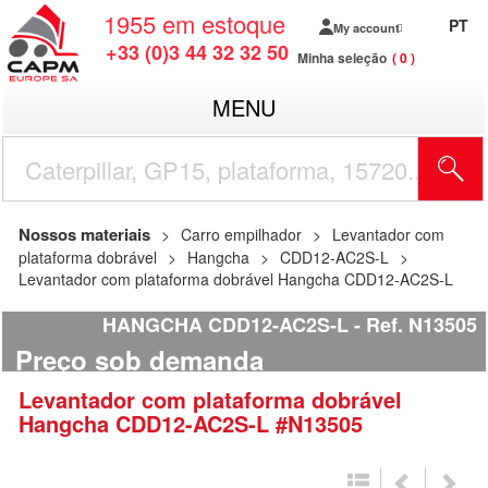
1955
em estoque
PT
My account
+33 (0)3 44 32 32 50
Minha seleção
0
MENU
Nossos materiais
Carro empilhador
Levantador com
plataforma dobrável
Hangcha
CDD12-AC2S-L
Levantador com plataforma dobrável Hangcha CDD12-AC2S-L
HANGCHA CDD12-AC2S-L
Ref.
N13505
Preço sob demanda
Levantador com plataforma dobrável
Hangcha
CDD12-AC2S-L
#N13505