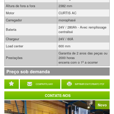
Altura de fora a fora
2382 mm
Motor
CURTIS AC
Carregador
monophasé
24V / 280Ah - Avec remplissage
Bateria
centralisé
Chargeur
24V / 60A
Load center
600 mm
Garantia de 2 anos das peças ou
Prestações
2000 horas
encerra com o 1º a ocorrer
Preço sob demanda
COMPARTILHAR
IMPRIMIR EM FORMATO PDF
CONTATE-NOS
Novo