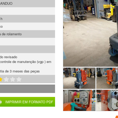
CANDUO
 h
co
 de rolamento
do revisado
ontrole de manutenção (vgp ) em
tia de 3 meses das peças
IMPRIMIR EM FORMATO PDF