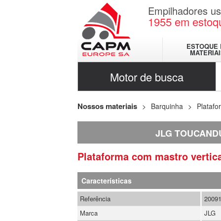
Empilhadores u
1955
em estoq
ESTOQUE 
MATERIA
Motor de busca
Nossos materiais
Barquinha
Platafo
JLG TOUCAND
Plataforma com mastro vertic
Características
Referência
2009
Marca
JLG