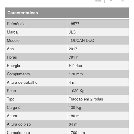
Características
Referência
18577
Marca
JLG
Modelo
TOUCAN DUO
Ano
2017
Horas
791 h
Energia
Elétrico
Comprimento
170 mm
Altura de trabalho
4 m
Peso
1 030 Kg
Tipo
Tracção em 2 rodas
Carga útil
130 Kg
Altura
180 m
Altura do piso
64 m
Comprimento
1700 mm