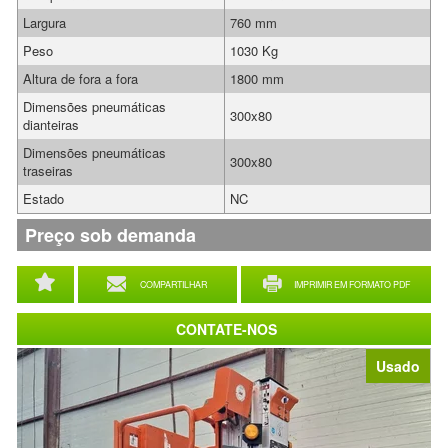
Largura
760 mm
Peso
1030 Kg
Altura de fora a fora
1800 mm
Dimensões pneumáticas
300x80
dianteiras
Dimensões pneumáticas
300x80
traseiras
Estado
NC
Preço sob demanda
COMPARTILHAR
IMPRIMIR EM FORMATO PDF
CONTATE-NOS
Usado