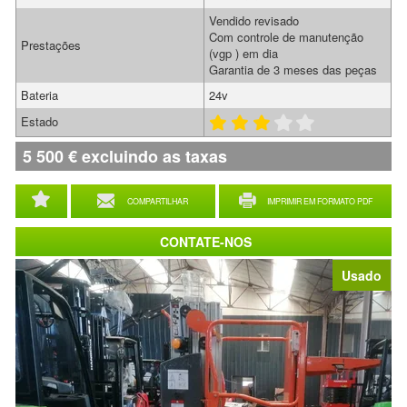
Vendido revisado
Com controle de manutenção
Prestações
(vgp ) em dia
Garantia de 3 meses das peças
Bateria
24v
Estado
5 500
€
excluindo as taxas
COMPARTILHAR
IMPRIMIR EM FORMATO PDF
CONTATE-NOS
Usado