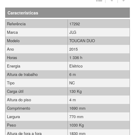
Características
Referência
17292
Marca
JLG
Modelo
TOUCAN DUO
Ano
2015
Horas
1 336 h
Energia
Elétrico
Altura de trabalho
6 m
Tipo
NC
Carga útil
130 Kg
Altura do piso
4 m
Comprimento
1690 mm
Largura
770 mm
Peso
1030 Kg
Altura de fora a fora
1830 mm