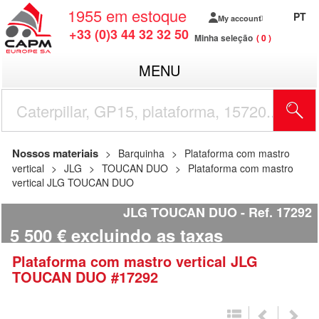
1955
em estoque
PT
My account
+33 (0)3 44 32 32 50
Minha seleção
0
MENU
Nossos materiais
Barquinha
Plataforma com mastro
vertical
JLG
TOUCAN DUO
Plataforma com mastro
vertical JLG TOUCAN DUO
JLG TOUCAN DUO
Ref.
17292
5 500
€
excluindo as taxas
Plataforma com mastro vertical
JLG
TOUCAN DUO
#17292