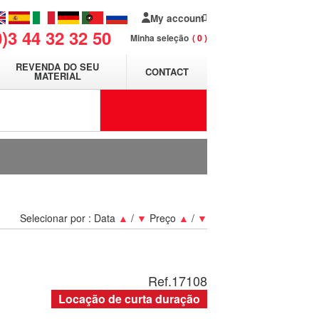
My account
0)3 44 32 32 50
Minha seleção
0
REVENDA DO SEU
CONTACT
MATERIAL
Selecionar por :
Data
▲
/
▼
Preço
▲
/
▼
Ref.
17108
Locação de curta duração