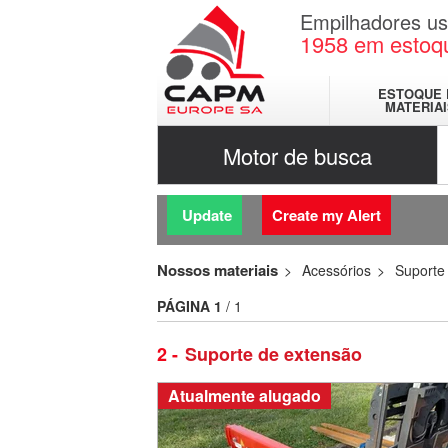
Empilhadores u
1958
em estoq
ESTOQUE 
MATERIA
Motor de busca
Update
Create my Alert
Nossos materiais
Acessórios
Suporte
PÁGINA
1
/ 1
2
Suporte de extensão
Atualmente alugado