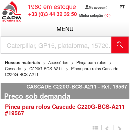
1960
em estoque
PT
My account
+33 (0)3 44 32 32 50
Minha seleção
0
MENU
Nossos materiais
Acessórios
Pinça para rolos
Cascade
C220G-BCS-A211
Pinça para rolos Cascade
C220G-BCS-A211
CASCADE C220G-BCS-A211
Ref.
19567
Preço sob demanda
Pinça para rolos
Cascade
C220G-BCS-A211
#19567