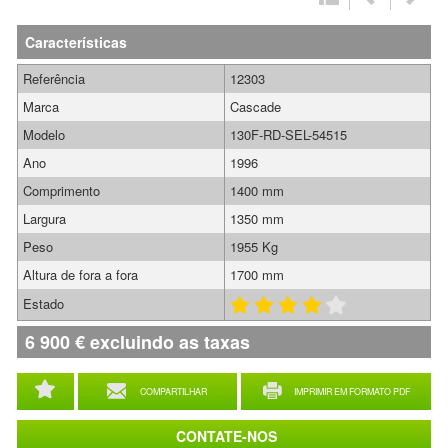
Características
Referência
12303
Marca
Cascade
Modelo
130F-RD-SEL-54515
Ano
1996
Comprimento
1400 mm
Largura
1350 mm
Peso
1955 Kg
Altura de fora a fora
1700 mm
Estado
6 900
€
excluindo as taxas
COMPARTILHAR
IMPRIMIR EM FORMATO PDF
CONTATE-NOS