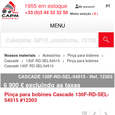
1955
em estoque
PT
My account
+33 (0)3 44 32 32 50
Minha seleção
0
MENU
Nossos materiais
Acessórios
Pinça para bobines
Cascade
130F-RD-SEL-54515
Pinça para bobines
Cascade 130F-RD-SEL-54515
CASCADE 130F-RD-SEL-54515
Ref.
12303
6 900
€
excluindo as taxas
Pinça para bobines
Cascade
130F-RD-SEL-
54515
#12303