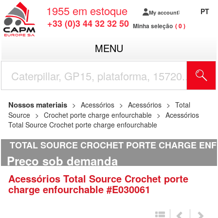
1955
em estoque
PT
My account
+33 (0)3 44 32 32 50
Minha seleção
0
MENU
Nossos materiais
Acessórios
Acessórios
Total
Source
Crochet porte charge enfourchable
Acessórios
Total Source Crochet porte charge enfourchable
TOTAL SOURCE CROCHET PORTE CHARGE EN
Preço sob demanda
Acessórios
Total Source
Crochet porte
charge enfourchable
#E030061