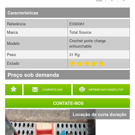
Características
Referência
E030061
Marca
Total Source
Crochet porte charge
Modelo
enfourchable
Peso
31 Kg
Estado
Preço sob demanda
COMPARTILHAR
IMPRIMIR EM FORMATO PDF
CONTATE-NOS
Locação de curta duração