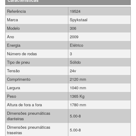
Características
Referência
19524
Marca
Spykstaal
Modelo
306
Ano
2009
Energia
Elétrico
Número de rodas
3
Tipo de pneu
Sólido
Tensão
24v
Comprimento
2120 mm
Largura
1040 mm
Peso
1365 Kg
Altura de fora a fora
1780 mm
Dimensões pneumáticas
5.00-8
dianteiras
Dimensões pneumáticas
5.00-8
traseiras