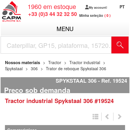
1960
em estoque
PT
My account
+33 (0)3 44 32 32 50
Minha seleção
0
MENU
Nossos materiais
Tractor
Tractor industrial
Spykstaal
306
Trator de reboque Spykstaal 306
SPYKSTAAL 306
Ref.
19524
Preço sob demanda
Tractor industrial
Spykstaal
306
#19524