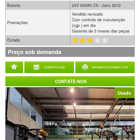
Bateria
24V 640Ah C5 - Janv 2012
Vendido revisado
Com controle de manutenção
Prestações
(vgp ) em dia
Garantia de 3 meses das peças
Estado
Preço sob demanda
COMPARTILHAR
IMPRIMIR EM FORMATO PDF
CONTATE-NOS
Usado