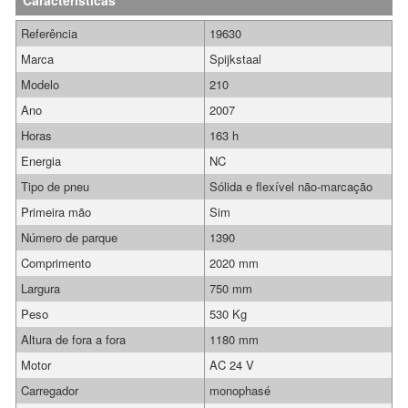
Características
Referência
19630
Marca
Spijkstaal
Modelo
210
Ano
2007
Horas
163 h
Energia
NC
Tipo de pneu
Sólida e flexível não-marcação
Primeira mão
Sim
Número de parque
1390
Comprimento
2020 mm
Largura
750 mm
Peso
530 Kg
Altura de fora a fora
1180 mm
Motor
AC 24 V
Carregador
monophasé