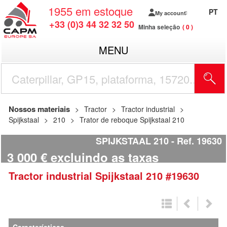
1955
em estoque
PT
My account
+33 (0)3 44 32 32 50
Minha seleção
0
MENU
Nossos materiais
Tractor
Tractor industrial
Spijkstaal
210
Trator de reboque Spijkstaal 210
SPIJKSTAAL 210
Ref.
19630
3 000
€
excluindo as taxas
Tractor industrial
Spijkstaal
210
#19630