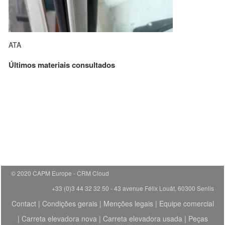
ATA
Últimos materiais consultados
© 2020 CAPM Europe
CRM Cloud
+33 (0)3 44 32 32 50 - 43 avenue Félix Louât, 60300 Senlis
Contact
|
Condições gerais
|
Menções legais
|
Equipe comercial
|
Carreta elevadora nova
|
Carreta elevadora usada
|
Peças