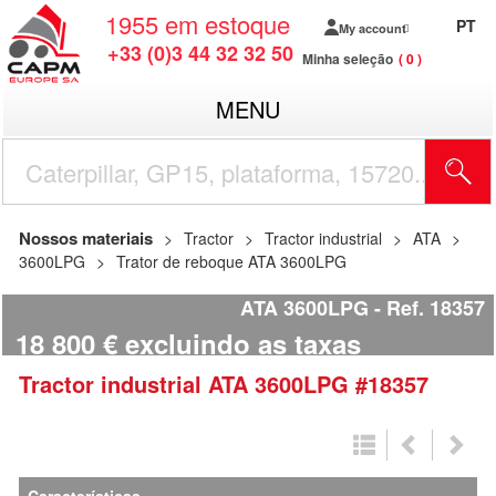
1955
em estoque
PT
My account
+33 (0)3 44 32 32 50
Minha seleção
0
MENU
Nossos materiais
Tractor
Tractor industrial
ATA
3600LPG
Trator de reboque ATA 3600LPG
ATA 3600LPG
Ref.
18357
18 800
€
excluindo as taxas
Tractor industrial
ATA
3600LPG
#18357