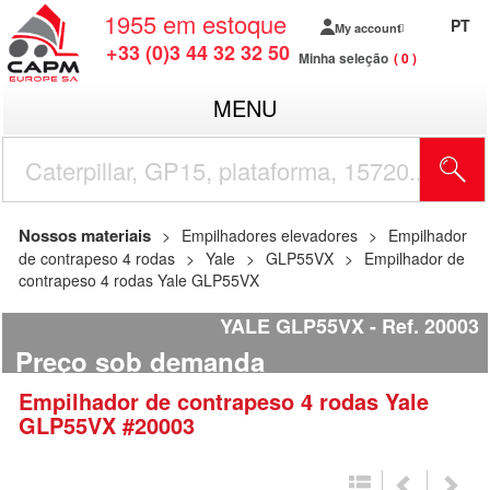
1955
em estoque
PT
My account
+33 (0)3 44 32 32 50
Minha seleção
0
MENU
Nossos materiais
Empilhadores elevadores
Empilhador
de contrapeso 4 rodas
Yale
GLP55VX
Empilhador de
contrapeso 4 rodas Yale GLP55VX
YALE GLP55VX
Ref.
20003
Preço sob demanda
Empilhador de contrapeso 4 rodas
Yale
GLP55VX
#20003