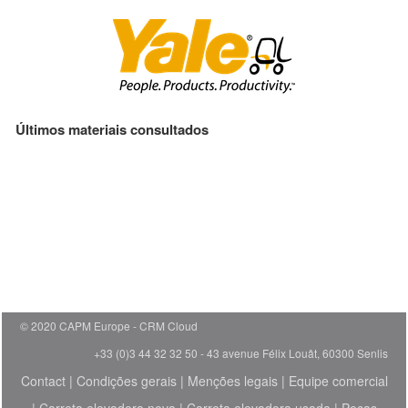
Últimos materiais consultados
© 2020 CAPM Europe
CRM Cloud
+33 (0)3 44 32 32 50 - 43 avenue Félix Louât, 60300 Senlis
Contact
|
Condições gerais
|
Menções legais
|
Equipe comercial