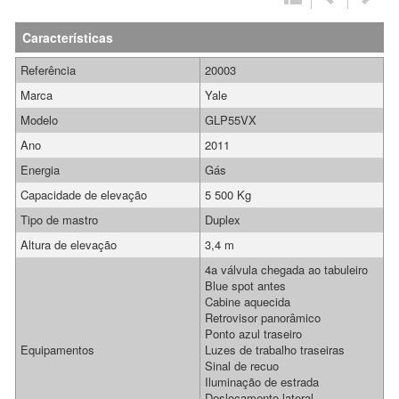
Características
Referência
20003
Marca
Yale
Modelo
GLP55VX
Ano
2011
Energia
Gás
Capacidade de elevação
5 500 Kg
Tipo de mastro
Duplex
Altura de elevação
3,4 m
4a válvula chegada ao tabuleiro
Blue spot antes
Cabine aquecida
Retrovisor panorâmico
Ponto azul traseiro
Equipamentos
Luzes de trabalho traseiras
Sinal de recuo
Iluminação de estrada
Deslocamento lateral