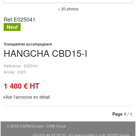
+ 20 photos
Ref.
E025041
Neuf
Transpalette accompagnant
HANGCHA
CBD15-I
Référence
E025041
Année
2025
1 480
€
HT
Voir l'annonce en détail
Page
1
/ 1
© 2016 CAPM Europe
CRM Cloud
+33 (0)3 44 32 32 50 - 43 avenue Félix Louât, 60300 Senlis