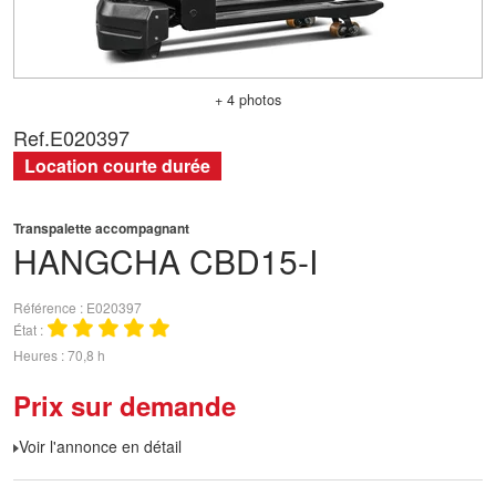
+ 4 photos
Ref.
E020397
Location courte durée
Transpalette accompagnant
HANGCHA
CBD15-I
Référence
E020397
État
Heures
70,8 h
Prix sur demande
Voir l'annonce en détail