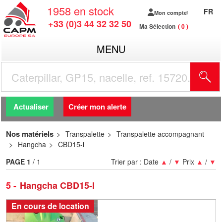
1958
en stock
FR
Mon compte
+33 (0)3 44 32 32 50
Ma Sélection
0
MENU
R
Actualiser
Créer mon alerte
Nos matériels
Transpalette
Transpalette accompagnant
Hangcha
CBD15-i
PAGE
1
/ 1
Trier par :
Date
▲
/
▼
Prix
▲
/
▼
5
Hangcha CBD15-I
En cours de location