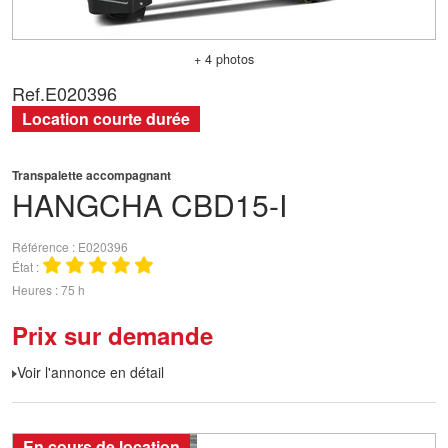
+ 4 photos
Ref.
E020396
Location courte durée
Transpalette accompagnant
HANGCHA
CBD15-I
Référence
E020396
État
Heures
75 h
Prix sur demande
Voir l'annonce en détail
En cours de location